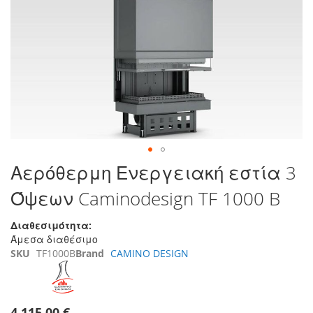
τέλος
της
συλλογής
εικόνων
Μετάβαση
Αερόθερμη Ενεργειακή εστία 3
στην
Όψεων Caminodesign TF 1000 B
αρχή
της
συλλογής
Διαθεσιμότητα:
εικόνων
Άμεσα διαθέσιμο
SKU
TF1000B
Brand
CAMINO DESIGN
4.115,00 €