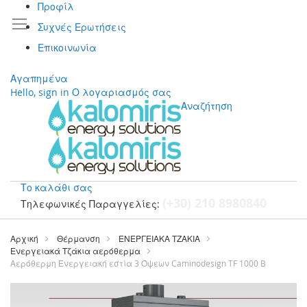
Προφίλ
Συχνές Ερωτήσεις
Επικοινωνία
Αγαπημένα
Hello, sign in
Ο λογαριασμός σας
Αναζήτηση
Το καλάθι σας
(+30) 210 8980840
Τηλεφωνικές Παραγγελίες:
Μετάβαση
στο
Αρχική
Θέρμανση
ΕΝΕΡΓΕΙΑΚΑ ΤΖΑΚΙΑ
περιεχόμενο
Ενεργειακά Τζάκια αερόθερμα
Αερόθερμη Ενεργειακή εστία 3 Όψεων Caminodesign TF 1000 B
Μετάβαση
στο