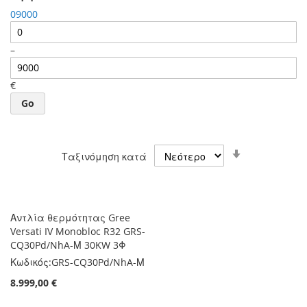
0
9000
–
€
Go
Ορίστε
Ταξινόμηση κατά
Αύξουσα
Κατεύθυνση
Αντλία θερμότητας Gree
Versati IV Monobloc R32 GRS-
CQ30Pd/NhA-Μ 30KW 3Φ
Κωδικός:
GRS-CQ30Pd/NhA-Μ
8.999,00 €