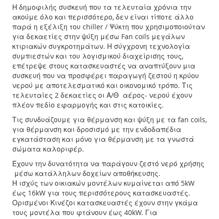
Η δημοφιλής συσκευή που τα τελευταία χρόνια την
ακούμε όλο και περισσότερο, δεν είναι τίποτε άλλο
παρά η εξέλιξη του chiller / Ψύκτη που χρησιμοποιούταν
για δεκαετίες στην ψύξη μέσω Fan coils μεγάλων
κτιριακών συγκροτημάτων. Η σύγχρονη τεχνολογία
συμπιεστών και του λογισμικού διαχείρισης τους,
επέτρεψε στους κατασκευαστές να αναπτύξουν μια
συσκευή που να προσφέρει παραγωγή ζεστού η κρύου
νερού με αποτελεσματικό και οικονομικό τρόπο. Τις
τελευταίες 2 δεκαετίες οι Α/Θ αέρος- νερού έχουν
πλέον πεδίο εφαρμογής και στις κατοικίες.
Τις συνδυάζουμε για θέρμανση και ψύξη με τα fan coils,
για θέρμανση και δροσισμό με την ενδοδαπέδια
εγκατάσταση και μόνο για θέρμανση με τα γνωστά
σώματα καλοριφέρ.
Έχουν την δυνατότητα να παράγουν ζεστό νερό χρήσης
μέσω κατάλληλων δοχείων αποθήκευσης.
Η ισχύς των οικιακών μοντέλων κυμαίνεται από 5kW
έως 16kW για τους περισσότερους κατασκευαστές.
Ορισμένοι Κινέζοι κατασκευαστές έχουν στην γκάμα
τους μοντέλα που φτάνουν έως 40kW. Για