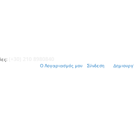
(+30) 210 8980840
ες:
Ο Λογαριασμός μου
Σύνδεση
Δημιουργ