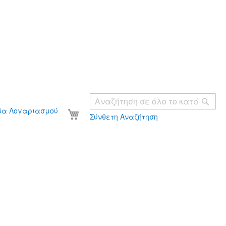
Ανα
Το καλάθι σας
ία Λογαριασμού
Σύνθετη Αναζήτηση