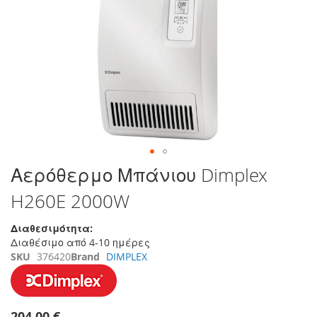
τέλος
της
συλλογής
εικόνων
Μετάβαση
Αερόθερμο Μπάνιου Dimplex
στην
H260E 2000W
αρχή
της
συλλογής
Διαθεσιμότητα:
εικόνων
Διαθέσιμο από 4-10 ημέρες
SKU
376420
Brand
DIMPLEX
204,00 €