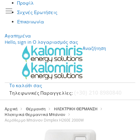
Προφίλ
Συχνές Ερωτήσεις
Επικοινωνία
Αγαπημένα
Hello, sign in
Ο λογαριασμός σας
Αναζήτηση
Το καλάθι σας
(+30) 210 8980840
Τηλεφωνικές Παραγγελίες:
Μετάβαση
στο
Αρχική
Θέρμανση
ΗΛΕΚΤΡΙΚΗ ΘΕΡΜΑΝΣΗ
περιεχόμενο
Ηλεκτρικά Θερμαντικά Μπάνιου
Αερόθερμο Μπάνιου Dimplex H260E 2000W
Μετάβαση
στο