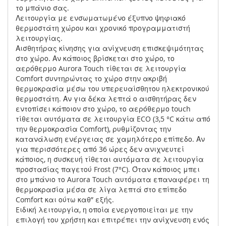
το μπάνιο σας.
Λειτουργία με ενσωματωμένο έξυπνο ψηφιακό
θερμοστάτη χώρου και χρονικό προγραμματιστή
λειτουργίας.
Αισθητήρας κίνησης για ανίχνευση επισκεψιμότητας
στο χώρο. Αν κάποιος βρίσκεται στο χώρο, το
αερόθερμο Aurora Touch τίθεται σε λειτουργία
Comfort συντηρώντας το χώρο στην ακριβή
θερμοκρασία μέσω του υπερευαίσθητου ηλεκτρονικού
θερμοστάτη. Αν για δέκα λεπτά ο αισθητήρας δεν
εντοπίσει κάποιον στο χώρο, το αερόθερμο touch
τίθεται αυτόματα σε λειτουργία ECO (3,5 °C κάτω από
την θερμοκρασία Comfort), ρυθμίζοντας την
κατανάλωση ενέργειας σε χαμηλότερο επίπεδο. Αν
για περισσότερες από 36 ώρες δεν ανιχνευτεί
κάποιος, η συσκευή τίθεται αυτόματα σε λειτουργία
προστασίας παγετού Frost (7°C). Όταν κάποιος μπει
στο μπάνιο το Aurora Touch αυτόματα επαναφέρει τη
θερμοκρασία μέσα σε λίγα λεπτά στο επίπεδο
Comfort και ούτω καθ” εξής.
Eιδική λειτουργία, η οποία ενεργοποιείται με την
επιλογή του χρήστη και επιτρέπει την ανίχνευση ενός