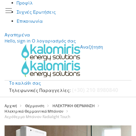
Προφίλ
Συχνές Ερωτήσεις
Επικοινωνία
Αγαπημένα
Hello, sign in
Ο λογαριασμός σας
Αναζήτηση
Το καλάθι σας
(+30) 210 8980840
Τηλεφωνικές Παραγγελίες:
Μετάβαση
στο
Αρχική
Θέρμανση
ΗΛΕΚΤΡΙΚΗ ΘΕΡΜΑΝΣΗ
περιεχόμενο
Ηλεκτρικά Θερμαντικά Μπάνιου
Αερόθερμο Μπάνιου Radialight Touch
Μετάβαση
στο