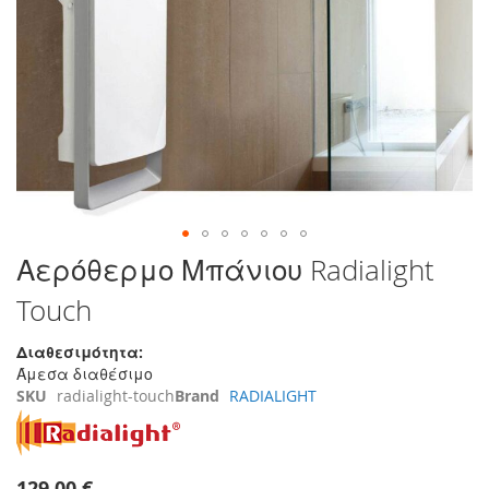
τέλος
της
συλλογής
εικόνων
Μετάβαση
Αερόθερμο Μπάνιου Radialight
στην
Touch
αρχή
της
συλλογής
Διαθεσιμότητα:
εικόνων
Άμεσα διαθέσιμο
SKU
radialight-touch
Brand
RADIALIGHT
129,00 €