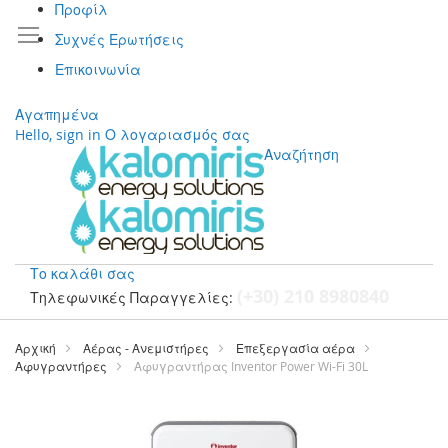
Προφίλ
Συχνές Ερωτήσεις
Επικοινωνία
Αγαπημένα
Hello, sign in
Ο λογαριασμός σας
Αναζήτηση
Το καλάθι σας
(+30) 210 8980840
Τηλεφωνικές Παραγγελίες:
Μετάβαση
στο
Αρχική
Αέρας - Ανεμιστήρες
Επεξεργασία αέρα
περιεχόμενο
Αφυγραντήρες
Αφυγραντήρας Inventor Power Wi-Fi 30L
Μετάβαση
στο
τέλος