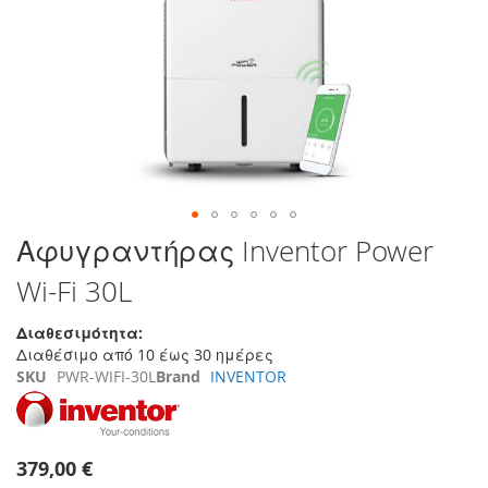
της
συλλογής
εικόνων
Μετάβαση
Αφυγραντήρας Inventor Power
στην
Wi-Fi 30L
αρχή
της
συλλογής
Διαθεσιμότητα:
εικόνων
Διαθέσιμο από 10 έως 30 ημέρες
SKU
PWR-WIFI-30L
Brand
INVENTOR
379,00 €