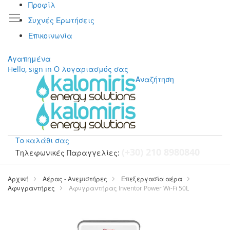
Προφίλ
Συχνές Ερωτήσεις
Επικοινωνία
Αγαπημένα
Hello, sign in
Ο λογαριασμός σας
Αναζήτηση
Το καλάθι σας
(+30) 210 8980840
Τηλεφωνικές Παραγγελίες:
Μετάβαση
στο
Αρχική
Αέρας - Ανεμιστήρες
Επεξεργασία αέρα
περιεχόμενο
Αφυγραντήρες
Αφυγραντήρας Inventor Power Wi-Fi 50L
Μετάβαση
στο
τέλος