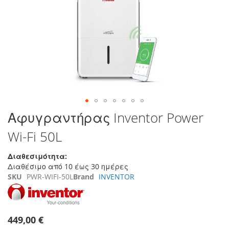
της
συλλογής
εικόνων
Μετάβαση
Αφυγραντήρας Inventor Power
στην
Wi-Fi 50L
αρχή
της
συλλογής
Διαθεσιμότητα:
εικόνων
Διαθέσιμο από 10 έως 30 ημέρες
SKU
PWR-WIFI-50L
Brand
INVENTOR
449,00 €