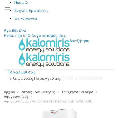
Προφίλ
Συχνές Ερωτήσεις
Επικοινωνία
Αγαπημένα
Hello, sign in
Ο λογαριασμός σας
Αναζήτηση
Το καλάθι σας
(+30) 210 8980840
Τηλεφωνικές Παραγγελίες:
Μετάβαση
στο
Αρχική
Αέρας - Ανεμιστήρες
Επεξεργασία αέρα
περιεχόμενο
Αφυγραντήρες
Αφυγραντήρας Inventor Rise Pro Desiccant 8L RS-WUI-08L
Μετάβαση
στο