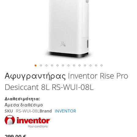
τέλος
της
συλλογής
εικόνων
Μετάβαση
Αφυγραντήρας Inventor Rise Pro
στην
Desiccant 8L RS-WUI-08L
αρχή
της
συλλογής
Διαθεσιμότητα:
εικόνων
Άμεσα διαθέσιμο
SKU
RS-WUI-08L
Brand
INVENTOR
299,00 €