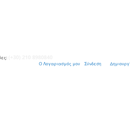
(+30) 210 8980840
ες:
Ο Λογαριασμός μου
Σύνδεση
Δημιουργ