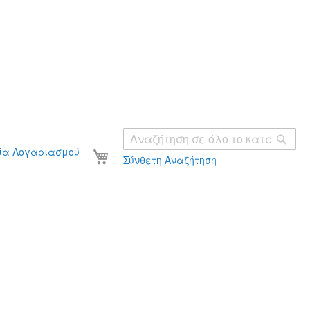
Ανα
Το καλάθι σας
ία Λογαριασμού
Σύνθετη Αναζήτηση