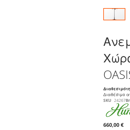
Μετάβαση
στην
Ανεμ
αρχή
της
συλλογής
Χώρ
εικόνων
OAS
Διαθεσιμότη
Διαθέσιμο α
SKU
24267
B
660,00 €