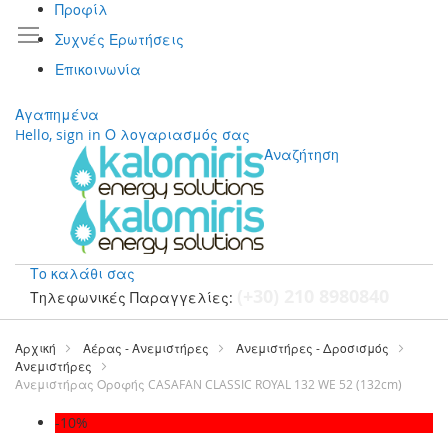
Προφίλ
Συχνές Ερωτήσεις
Επικοινωνία
Αγαπημένα
Hello, sign in
Ο λογαριασμός σας
Αναζήτηση
Το καλάθι σας
(+30) 210 8980840
Τηλεφωνικές Παραγγελίες:
Μετάβαση
στο
Αρχική
Αέρας - Ανεμιστήρες
Ανεμιστήρες - Δροσισμός
περιεχόμενο
Ανεμιστήρες
Ανεμιστήρας Οροφής CASAFAN CLASSIC ROYAL 132 WE 52 (132cm)
Μετάβαση
-10%
στο