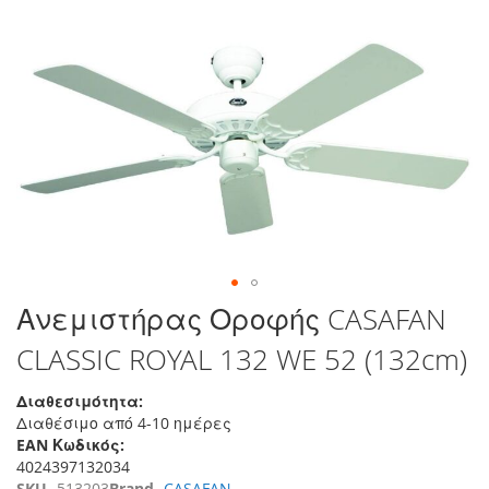
τέλος
της
συλλογής
εικόνων
Μετάβαση
Ανεμιστήρας Οροφής CASAFAN
στην
CLASSIC ROYAL 132 WE 52 (132cm)
αρχή
της
συλλογής
Διαθεσιμότητα:
εικόνων
Διαθέσιμο από 4-10 ημέρες
EAN Κωδικός:
4024397132034
SKU
513203
Brand
CASAFAN