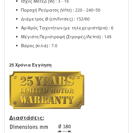
Ισχύς Μοτέρ (W) : 3 - 16
Παροχή Ρεύματος (V/Hz) : 220 - 240~50
Διάμετρος Ø (cm/Ίντσες) : 152/60
Αριθμός Ταχυτήτων (με τηλεχειριστήριο) : 6
Μέγιστη Περιστροφή (Στροφές/Λεπτό) : 149
Βάρος (κιλά) : 7.0
25 Χρόνια Εγγύηση
Διαστάσεις: