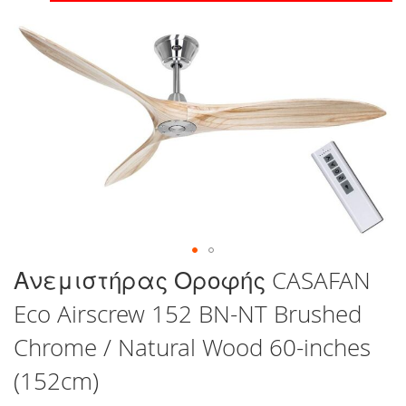
στο
τέλος
της
συλλογής
εικόνων
Μετάβαση
Ανεμιστήρας Οροφής CASAFAN
στην
Eco Airscrew 152 BN-NT Brushed
αρχή
της
Chrome / Natural Wood 60-inches
συλλογής
εικόνων
(152cm)