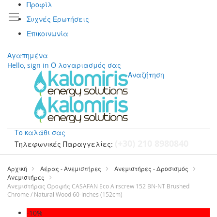
Προφίλ
Συχνές Ερωτήσεις
Επικοινωνία
Αγαπημένα
Hello, sign in
Ο λογαριασμός σας
Αναζήτηση
Το καλάθι σας
(+30) 210 8980840
Τηλεφωνικές Παραγγελίες:
Μετάβαση
στο
Αρχική
Αέρας - Ανεμιστήρες
Ανεμιστήρες - Δροσισμός
περιεχόμενο
Ανεμιστήρες
Ανεμιστήρας Οροφής CASAFAN Eco Airscrew 152 BN-NT Brushed
Chrome / Natural Wood 60-inches (152cm)
Μετάβαση
-10%