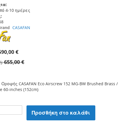
τα:
πό 4-10 ημέρες
:
58
Brand
CASAFAN
590,00 €
655,00 €
ή
 Οροφής CASAFAN Eco Airscrew 152 MG-BW Brushed Brass /
e 60-inches (152cm)
Προσθήκη στο καλάθι