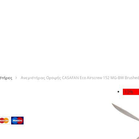
στήρες
Ανεμιστήρας Οροφής CASAFAN Eco Airscrew 152 MG-BW Brushed Br
Μετάβαση
-10%
στο
τέλος
της
ε
συλλογής
εικόνων