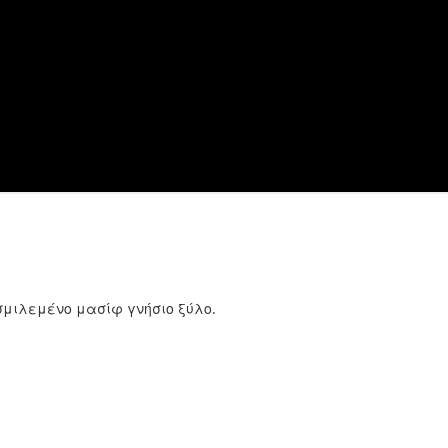
σμιλεμένο μασίφ γνήσιο ξύλο.