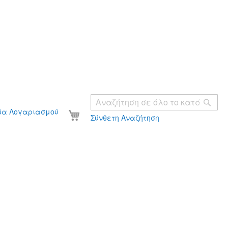
Ανα
Το καλάθι σας
ία Λογαριασμού
Σύνθετη Αναζήτηση