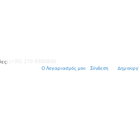
(+30) 210 8980840
ες:
Ο Λογαριασμός μου
Σύνδεση
Δημιουργ