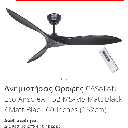
στο
τέλος
της
συλλογής
εικόνων
Μετάβαση
Ανεμιστήρας Οροφής CASAFAN
στην
Eco Airscrew 152 MS-MS Matt Black
αρχή
της
/ Matt Black 60-inches (152cm)
συλλογής
εικόνων
Διαθεσιμότητα:
Διαθέσιμο από 4-10 ημέρες