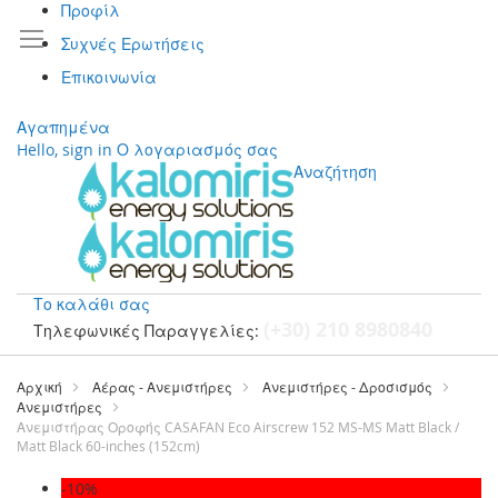
Προφίλ
Συχνές Ερωτήσεις
Επικοινωνία
Αγαπημένα
Hello, sign in
Ο λογαριασμός σας
Αναζήτηση
Το καλάθι σας
(+30) 210 8980840
Τηλεφωνικές Παραγγελίες:
Μετάβαση
στο
Αρχική
Αέρας - Ανεμιστήρες
Ανεμιστήρες - Δροσισμός
περιεχόμενο
Ανεμιστήρες
Ανεμιστήρας Οροφής CASAFAN Eco Airscrew 152 MS-MS Matt Black /
Matt Black 60-inches (152cm)
Μετάβαση
-10%