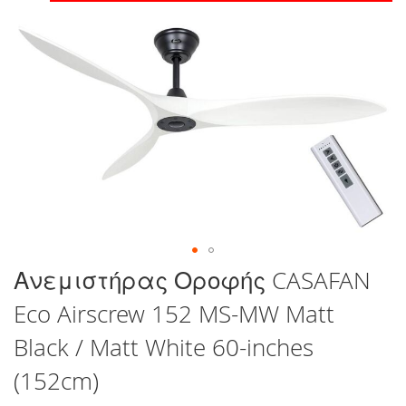
στο
τέλος
της
συλλογής
εικόνων
Μετάβαση
Ανεμιστήρας Οροφής CASAFAN
στην
Eco Airscrew 152 MS-MW Matt
αρχή
της
Black / Matt White 60-inches
συλλογής
εικόνων
(152cm)