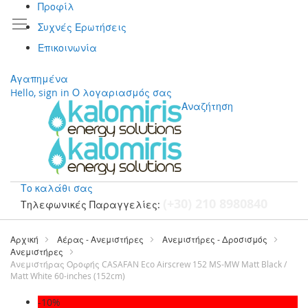
Προφίλ
Συχνές Ερωτήσεις
Επικοινωνία
Αγαπημένα
Hello, sign in
Ο λογαριασμός σας
Αναζήτηση
Το καλάθι σας
(+30) 210 8980840
Τηλεφωνικές Παραγγελίες:
Μετάβαση
στο
Αρχική
Αέρας - Ανεμιστήρες
Ανεμιστήρες - Δροσισμός
περιεχόμενο
Ανεμιστήρες
Ανεμιστήρας Οροφής CASAFAN Eco Airscrew 152 MS-MW Matt Black /
Matt White 60-inches (152cm)
Μετάβαση
-10%