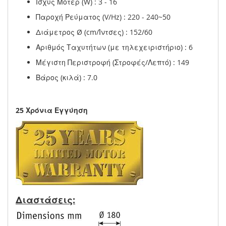
Ισχύς Μοτέρ (W) : 3 - 16
Παροχή Ρεύματος (V/Hz) : 220 - 240~50
Διάμετρος Ø (cm/Ίντσες) : 152/60
Αριθμός Ταχυτήτων (με τηλεχειριστήριο) : 6
Μέγιστη Περιστροφή (Στροφές/Λεπτό) : 149
Βάρος (κιλά) : 7.0
25 Χρόνια Εγγύηση
Διαστάσεις: