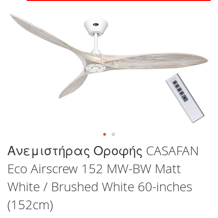
στο
τέλος
της
συλλογής
εικόνων
Μετάβαση
Ανεμιστήρας Οροφής CASAFAN
στην
Eco Airscrew 152 MW-BW Matt
αρχή
της
White / Brushed White 60-inches
συλλογής
εικόνων
(152cm)