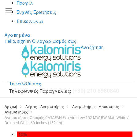
Προφίλ
Συχνές Ερωτήσεις
Επικοινωνία
Αγαπημένα
Hello, sign in
Ο λογαριασμός σας
Αναζήτηση
Το καλάθι σας
(+30) 210 8980840
Τηλεφωνικές Παραγγελίες:
Μετάβαση
στο
Αρχική
Αέρας - Ανεμιστήρες
Ανεμιστήρες - Δροσισμός
περιεχόμενο
Ανεμιστήρες
Ανεμιστήρας Οροφής CASAFAN Eco Airscrew 152 MW-BW Matt White /
Brushed White 60-inches (152cm)
Μετάβαση
-10%