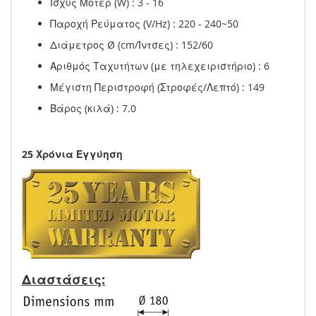
Ισχύς Μοτέρ (W) : 3 - 16
Παροχή Ρεύματος (V/Hz) : 220 - 240~50
Διάμετρος Ø (cm/Ίντσες) : 152/60
Αριθμός Ταχυτήτων (με τηλεχειριστήριο) : 6
Μέγιστη Περιστροφή (Στροφές/Λεπτό) : 149
Βάρος (κιλά) : 7.0
25 Χρόνια Εγγύηση
Διαστάσεις: