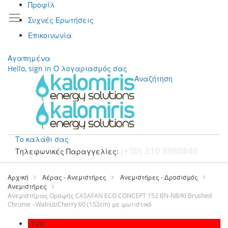
Προφίλ
Συχνές Ερωτήσεις
Επικοινωνία
Αγαπημένα
Hello, sign in
Ο λογαριασμός σας
Αναζήτηση
Το καλάθι σας
(+30) 210 8980840
Τηλεφωνικές Παραγγελίες:
Μετάβαση
στο
Αρχική
Αέρας - Ανεμιστήρες
Ανεμιστήρες - Δροσισμός
περιεχόμενο
Ανεμιστήρες
Ανεμιστήρας Οροφής CASAFAN ECO CONCEPT 152 BN-NB/KI Brushed
Chrome - Walnut/Cherry 60 (152cm) με φωτιστικό
Μετάβαση
-10%