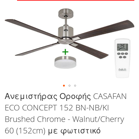
στο
τέλος
της
συλλογής
εικόνων
Μετάβαση
Ανεμιστήρας Οροφής CASAFAN
στην
ECO CONCEPT 152 BN-NB/KI
αρχή
της
Brushed Chrome - Walnut/Cherry
συλλογής
εικόνων
60 (152cm) με φωτιστικό