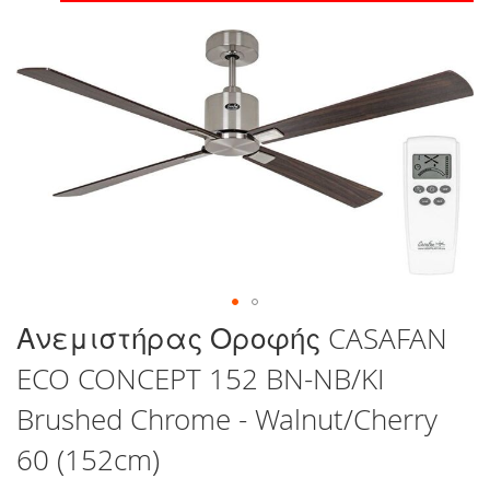
στο
τέλος
της
συλλογής
εικόνων
Μετάβαση
Ανεμιστήρας Οροφής CASAFAN
στην
ECO CONCEPT 152 BN-NB/KI
αρχή
της
Brushed Chrome - Walnut/Cherry
συλλογής
εικόνων
60 (152cm)