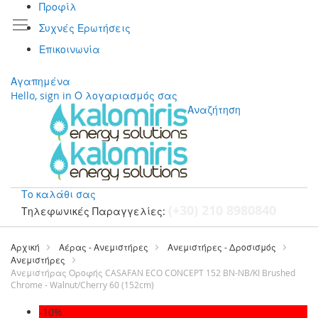
Προφίλ
Συχνές Ερωτήσεις
Επικοινωνία
Αγαπημένα
Hello, sign in
Ο λογαριασμός σας
Αναζήτηση
Το καλάθι σας
(+30) 210 8980840
Τηλεφωνικές Παραγγελίες:
Μετάβαση
στο
Αρχική
Αέρας - Ανεμιστήρες
Ανεμιστήρες - Δροσισμός
περιεχόμενο
Ανεμιστήρες
Ανεμιστήρας Οροφής CASAFAN ECO CONCEPT 152 BN-NB/KI Brushed
Chrome - Walnut/Cherry 60 (152cm)
Μετάβαση
-10%