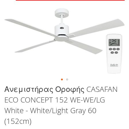
στο
τέλος
της
συλλογής
εικόνων
Μετάβαση
Ανεμιστήρας Οροφής CASAFAN
στην
ECO CONCEPT 152 WE-WE/LG
αρχή
της
White - White/Light Gray 60
συλλογής
εικόνων
(152cm)