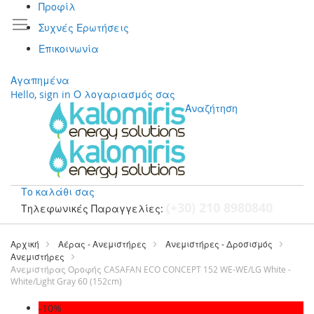
Προφίλ
Συχνές Ερωτήσεις
Επικοινωνία
Αγαπημένα
Hello, sign in
Ο λογαριασμός σας
Αναζήτηση
Το καλάθι σας
(+30) 210 8980840
Τηλεφωνικές Παραγγελίες:
Μετάβαση
στο
Αρχική
Αέρας - Ανεμιστήρες
Ανεμιστήρες - Δροσισμός
περιεχόμενο
Ανεμιστήρες
Ανεμιστήρας Οροφής CASAFAN ECO CONCEPT 152 WE-WE/LG White -
White/Light Gray 60 (152cm)
Μετάβαση
-10%