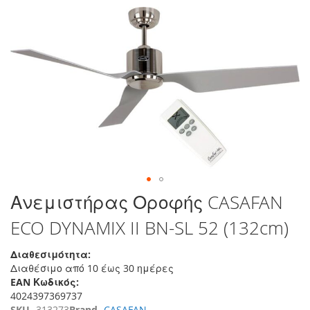
τέλος
της
συλλογής
εικόνων
Μετάβαση
Ανεμιστήρας Οροφής CASAFAN
στην
ECO DYNAMIX II BN-SL 52 (132cm)
αρχή
της
συλλογής
Διαθεσιμότητα:
εικόνων
Διαθέσιμο από 10 έως 30 ημέρες
EAN Κωδικός:
4024397369737
SKU
313273
Brand
CASAFAN