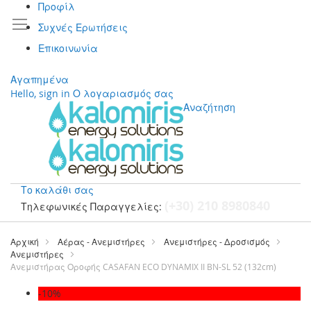
Προφίλ
Συχνές Ερωτήσεις
Επικοινωνία
Αγαπημένα
Hello, sign in
Ο λογαριασμός σας
Αναζήτηση
Το καλάθι σας
(+30) 210 8980840
Τηλεφωνικές Παραγγελίες:
Μετάβαση
στο
Αρχική
Αέρας - Ανεμιστήρες
Ανεμιστήρες - Δροσισμός
περιεχόμενο
Ανεμιστήρες
Ανεμιστήρας Οροφής CASAFAN ECO DYNAMIX II BN-SL 52 (132cm)
Μετάβαση
-10%
στο