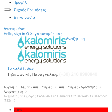
Προφίλ
Συχνές Ερωτήσεις
Επικοινωνία
Αγαπημένα
Hello, sign in
Ο λογαριασμός σας
Αναζήτηση
Το καλάθι σας
(+30) 210 8980840
Τηλεφωνικές Παραγγελίες:
Μετάβαση
στο
Αρχική
Αέρας - Ανεμιστήρες
Ανεμιστήρες - Δροσισμός
περιεχόμενο
Ανεμιστήρες
Ανεμιστήρας Οροφής CASAFAN Eco Elements 132 BA Walnut / Beech 52
(132cm)
Μετάβαση
-10%