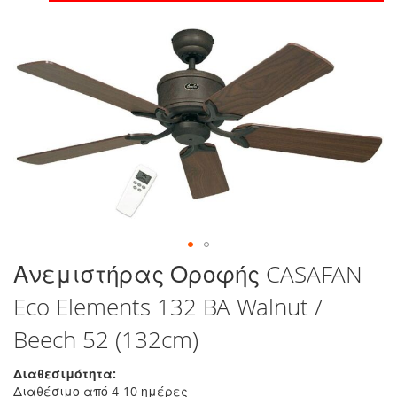
στο
τέλος
της
συλλογής
εικόνων
Μετάβαση
Ανεμιστήρας Οροφής CASAFAN
στην
Eco Elements 132 BA Walnut /
αρχή
της
Beech 52 (132cm)
συλλογής
εικόνων
Διαθεσιμότητα:
Διαθέσιμο από 4-10 ημέρες