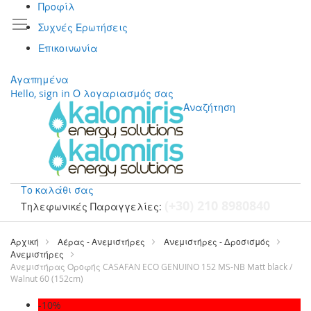
Προφίλ
Συχνές Ερωτήσεις
Επικοινωνία
Αγαπημένα
Hello, sign in
Ο λογαριασμός σας
Αναζήτηση
Το καλάθι σας
(+30) 210 8980840
Τηλεφωνικές Παραγγελίες:
Μετάβαση
στο
Αρχική
Αέρας - Ανεμιστήρες
Ανεμιστήρες - Δροσισμός
περιεχόμενο
Ανεμιστήρες
Ανεμιστήρας Οροφής CASAFAN ECO GENUINO 152 MS-NB Matt black /
Walnut 60 (152cm)
Μετάβαση
-10%