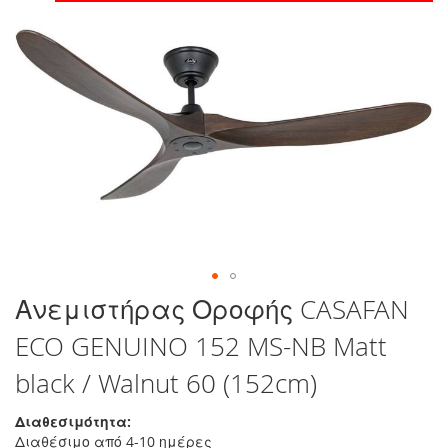
στο
τέλος
της
συλλογής
εικόνων
Μετάβαση
Ανεμιστήρας Οροφής CASAFAN
στην
ECO GENUINO 152 MS-NB Matt
αρχή
της
black / Walnut 60 (152cm)
συλλογής
εικόνων
Διαθεσιμότητα:
Διαθέσιμο από 4-10 ημέρες