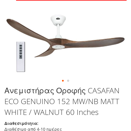
στο
τέλος
της
συλλογής
εικόνων
Μετάβαση
Ανεμιστήρας Οροφής CASAFAN
στην
ECO GENUINO 152 MW/NB MATT
αρχή
της
WHITE / WALNUT 60 Inches
συλλογής
εικόνων
Διαθεσιμότητα:
Διαθέσιμο από 4-10 ημέρες