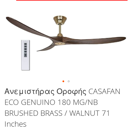
στο
τέλος
της
συλλογής
εικόνων
Μετάβαση
Ανεμιστήρας Οροφής CASAFAN
στην
ECO GENUINO 180 MG/NB
αρχή
της
BRUSHED BRASS / WALNUT 71
συλλογής
εικόνων
Inches