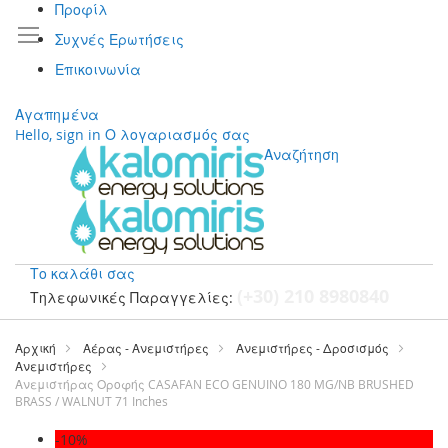
Προφίλ
Συχνές Ερωτήσεις
Επικοινωνία
Αγαπημένα
Hello, sign in
Ο λογαριασμός σας
Αναζήτηση
Το καλάθι σας
(+30) 210 8980840
Τηλεφωνικές Παραγγελίες:
Μετάβαση
στο
Αρχική
Αέρας - Ανεμιστήρες
Ανεμιστήρες - Δροσισμός
περιεχόμενο
Ανεμιστήρες
Ανεμιστήρας Οροφής CASAFAN ECO GENUINO 180 MG/NB BRUSHED
BRASS / WALNUT 71 Inches
Μετάβαση
-10%