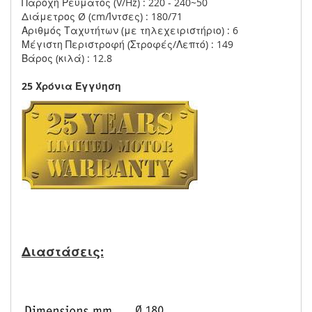
Παροχή Ρεύματος (V/Hz) : 220 - 240~50
Διάμετρος Ø (cm/Ίντσες) : 180/71
Αριθμός Ταχυτήτων (με τηλεχειριστήριο) : 6
Μέγιστη Περιστροφή (Στροφές/Λεπτό) : 149
Βάρος (κιλά) : 12.8
25 Χρόνια Εγγύηση
Διαστάσεις: