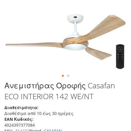
τέλος
της
συλλογής
εικόνων
Μετάβαση
Ανεμιστήρας Οροφής Casafan
στην
ECO INTERIOR 142 WE/NT
αρχή
της
συλλογής
Διαθεσιμότητα:
εικόνων
Διαθέσιμο από 10 έως 30 ημέρες
EAN Κωδικός:
4024397377084
SKU
314232
Brand
CASAFAN