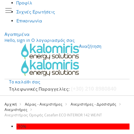
Προφίλ
Συχνές Ερωτήσεις
Επικοινωνία
Αγαπημένα
Hello, sign in
Ο λογαριασμός σας
Αναζήτηση
Το καλάθι σας
(+30) 210 8980840
Τηλεφωνικές Παραγγελίες:
Μετάβαση
στο
Αρχική
Αέρας - Ανεμιστήρες
Ανεμιστήρες - Δροσισμός
περιεχόμενο
Ανεμιστήρες
Ανεμιστήρας Οροφής Casafan ECO INTERIOR 142 WE/NT
Μετάβαση
-10%
στο