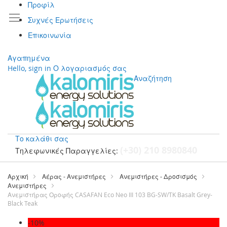
Προφίλ
Συχνές Ερωτήσεις
Επικοινωνία
Αγαπημένα
Hello, sign in
Ο λογαριασμός σας
Αναζήτηση
Το καλάθι σας
(+30) 210 8980840
Τηλεφωνικές Παραγγελίες:
Μετάβαση
στο
Αρχική
Αέρας - Ανεμιστήρες
Ανεμιστήρες - Δροσισμός
περιεχόμενο
Ανεμιστήρες
Ανεμιστήρας Οροφής CASAFAN Eco Neo III 103 BG-SW/TK Basalt Grey-
Black Teak
Μετάβαση
-10%