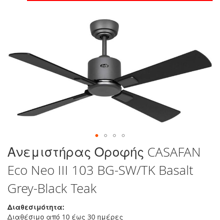
στο
τέλος
της
συλλογής
εικόνων
Μετάβαση
Ανεμιστήρας Οροφής CASAFAN
στην
Eco Neo III 103 BG-SW/TK Basalt
αρχή
της
Grey-Black Teak
συλλογής
εικόνων
Διαθεσιμότητα:
Διαθέσιμο από 10 έως 30 ημέρες