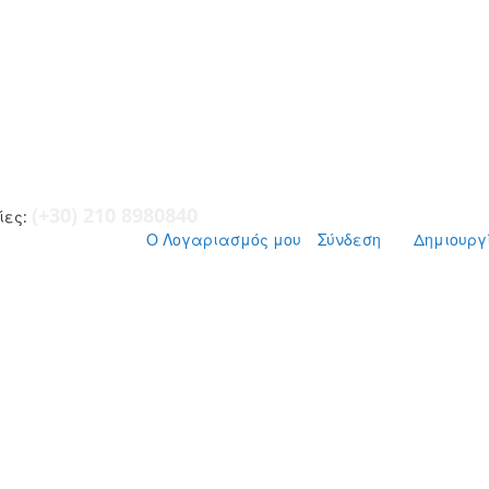
(+30) 210 8980840
ες:
Ο Λογαριασμός μου
Σύνδεση
Δημιουργ