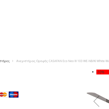
στήρες
Ανεμιστήρας Οροφής CASAFAN Eco Neo III 103 WE-NB/KI White-Wa
Μετάβαση
-10%
στο
τέλος
της
ε
συλλογής
εικόνων