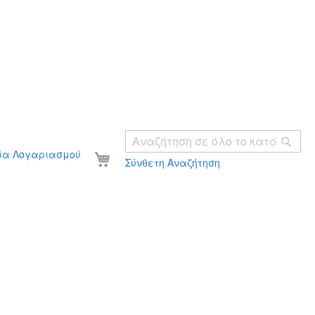
Ανα
Το καλάθι σας
ία Λογαριασμού
Σύνθετη Αναζήτηση