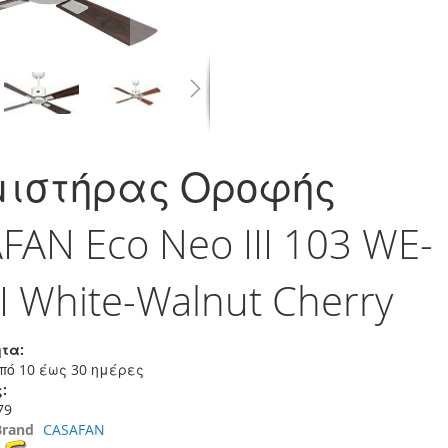
μιστήρας Οροφής
FAN Eco Neo III 103 WE-
I White-Walnut Cherry
τα:
πό 10 έως 30 ημέρες
:
79
Brand
CASAFAN