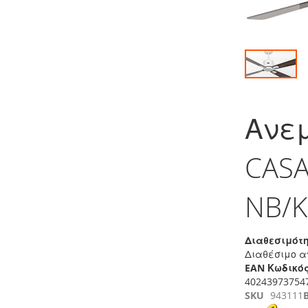
Μετάβαση
στην
Ανε
αρχή
της
συλλογής
CASA
εικόνων
NB/K
Διαθεσιμότη
Διαθέσιμο α
EAN Κωδικός
40243973754
SKU
943111