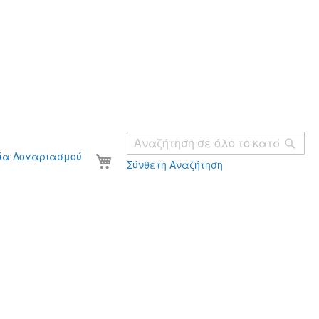
Ανα
Το καλάθι σας
ία Λογαριασμού
Σύνθετη Αναζήτηση