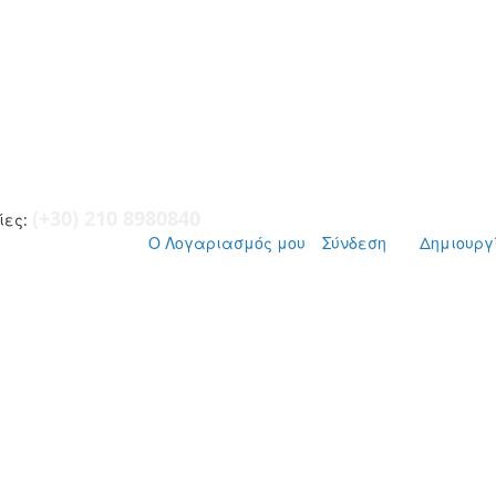
(+30) 210 8980840
ες:
Ο Λογαριασμός μου
Σύνδεση
Δημιουργ