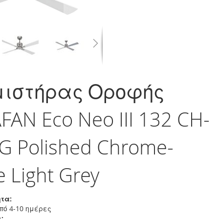
μιστήρας Οροφής
FAN Eco Neo III 132 CH-
G Polished Chrome-
e Light Grey
τα:
πό 4-10 ημέρες
: