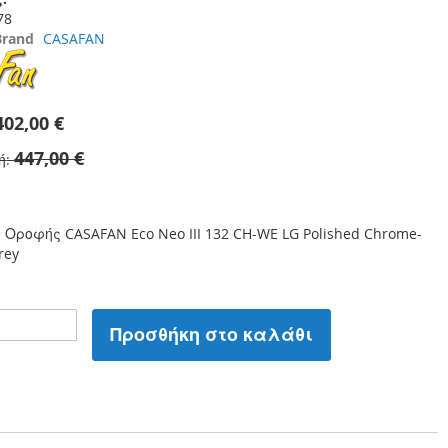
78
Brand
CASAFAN
402,00 €
447,00 €
ή
Οροφής CASAFAN Eco Neo III 132 CH-WE LG Polished Chrome-
rey
Προσθήκη στο καλάθι