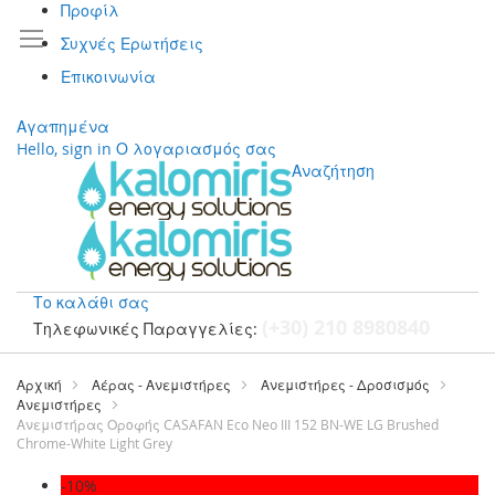
Προφίλ
Συχνές Ερωτήσεις
Επικοινωνία
Αγαπημένα
Hello, sign in
Ο λογαριασμός σας
Αναζήτηση
Το καλάθι σας
(+30) 210 8980840
Τηλεφωνικές Παραγγελίες:
Μετάβαση
στο
Αρχική
Αέρας - Ανεμιστήρες
Ανεμιστήρες - Δροσισμός
περιεχόμενο
Ανεμιστήρες
Ανεμιστήρας Οροφής CASAFAN Eco Neo III 152 BN-WE LG Brushed
Chrome-White Light Grey
Μετάβαση
-10%