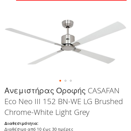
στο
τέλος
της
συλλογής
εικόνων
Μετάβαση
Ανεμιστήρας Οροφής CASAFAN
στην
Eco Neo III 152 BN-WE LG Brushed
αρχή
της
Chrome-White Light Grey
συλλογής
εικόνων
Διαθεσιμότητα:
Διαθέσιμο από 10 έως 30 ημέρες