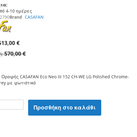
τα:
πό 4-10 ημέρες
_2790
Brand
CASAFAN
513,00 €
570,00 €
ή
Οροφής CASAFAN Eco Neo III 152 CH-WE LG Polished Chrome-
Grey με φωτιστικό
Προσθήκη στο καλάθι