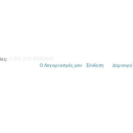
(+30) 210 8980840
ες:
Ο Λογαριασμός μου
Σύνδεση
Δημιουργ