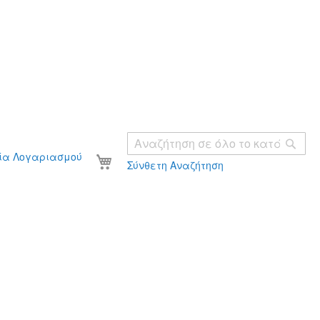
Ανα
Το καλάθι σας
ία Λογαριασμού
Σύνθετη Αναζήτηση