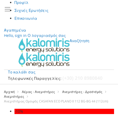
Προφίλ
Συχνές Ερωτήσεις
Επικοινωνία
Αγαπημένα
Hello, sign in
Ο λογαριασμός σας
Αναζήτηση
Το καλάθι σας
(+30) 210 8980840
Τηλεφωνικές Παραγγελίες:
Μετάβαση
στο
Αρχική
Αέρας - Ανεμιστήρες
Ανεμιστήρες - Δροσισμός
περιεχόμενο
Ανεμιστήρες
Ανεμιστήρας Οροφής CASAFAN ECO PLANO II 112 BG-BG 44 (112cm)
Μετάβαση
-10%
στο