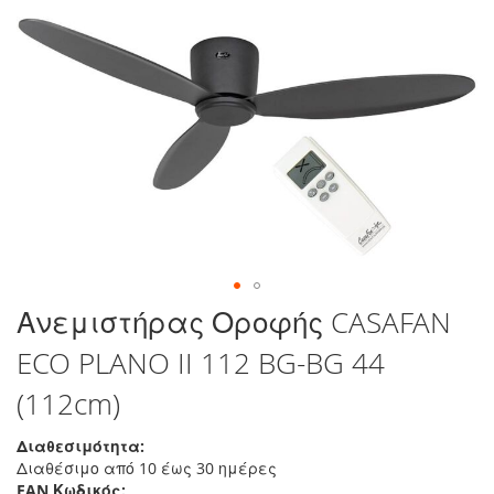
τέλος
της
συλλογής
εικόνων
Μετάβαση
Ανεμιστήρας Οροφής CASAFAN
στην
ECO PLANO II 112 BG-BG 44
αρχή
της
(112cm)
συλλογής
εικόνων
Διαθεσιμότητα:
Διαθέσιμο από 10 έως 30 ημέρες
EAN Κωδικός: