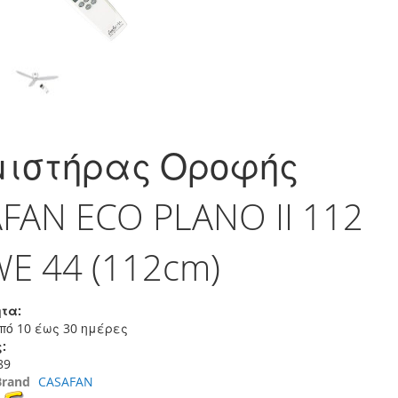
μιστήρας Οροφής
FAN ECO PLANO II 112
E 44 (112cm)
τα:
πό 10 έως 30 ημέρες
:
89
Brand
CASAFAN