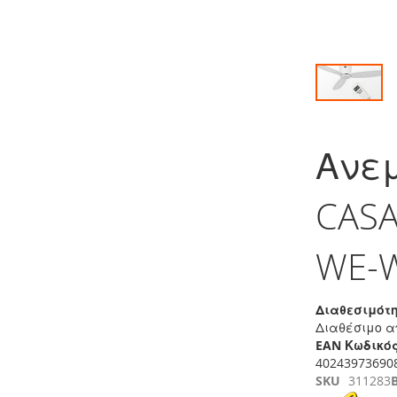
Μετάβαση
στην
Ανε
αρχή
της
συλλογής
CASA
εικόνων
WE-W
Διαθεσιμότη
Διαθέσιμο α
EAN Κωδικός
40243973690
SKU
311283