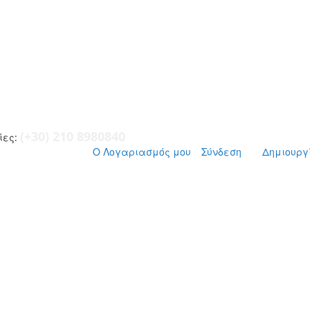
(+30) 210 8980840
ες:
Ο Λογαριασμός μου
Σύνδεση
Δημιουργ