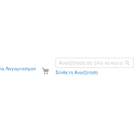
Ανα
Το καλάθι σας
ία Λογαριασμού
Σύνθετη Αναζήτηση