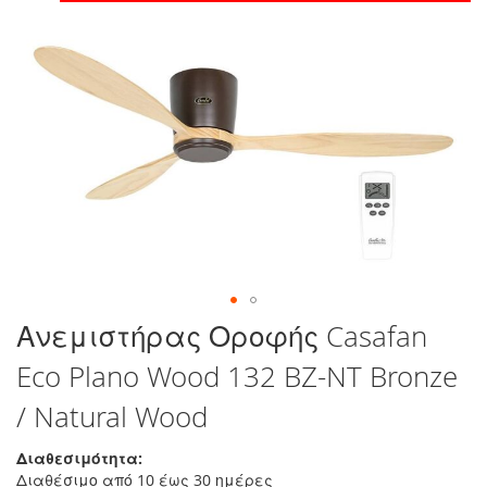
στο
τέλος
της
συλλογής
εικόνων
Μετάβαση
Ανεμιστήρας Οροφής Casafan
στην
Eco Plano Wood 132 BZ-NT Bronze
αρχή
της
/ Natural Wood
συλλογής
εικόνων
Διαθεσιμότητα:
Διαθέσιμο από 10 έως 30 ημέρες