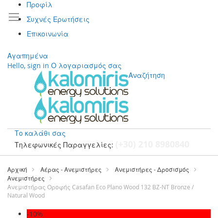
Προφίλ
Συχνές Ερωτήσεις
Επικοινωνία
Αγαπημένα
Hello, sign in
Ο λογαριασμός σας
Αναζήτηση
Το καλάθι σας
(+30) 210 8980840
Τηλεφωνικές Παραγγελίες:
Μετάβαση
στο
Αρχική
Αέρας - Ανεμιστήρες
Ανεμιστήρες - Δροσισμός
περιεχόμενο
Ανεμιστήρες
Ανεμιστήρας Οροφής Casafan Eco Plano Wood 132 BZ-NT Bronze /
Natural Wood
Μετάβαση
-10%