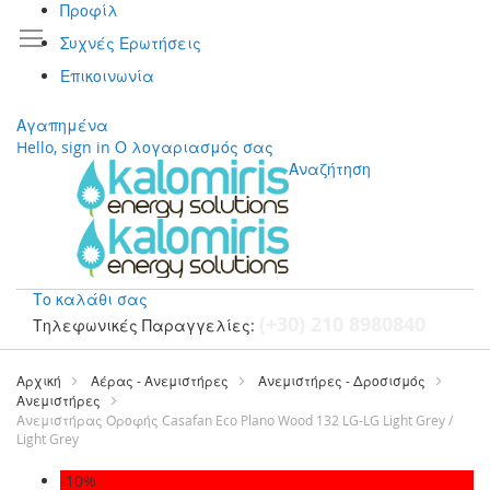
Προφίλ
Συχνές Ερωτήσεις
Επικοινωνία
Αγαπημένα
Hello, sign in
Ο λογαριασμός σας
Αναζήτηση
Το καλάθι σας
(+30) 210 8980840
Τηλεφωνικές Παραγγελίες:
Μετάβαση
στο
Αρχική
Αέρας - Ανεμιστήρες
Ανεμιστήρες - Δροσισμός
περιεχόμενο
Ανεμιστήρες
Ανεμιστήρας Οροφής Casafan Eco Plano Wood 132 LG-LG Light Grey /
Light Grey
Μετάβαση
-10%