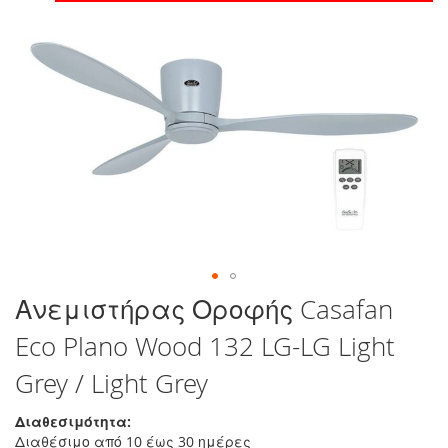
στο
τέλος
της
συλλογής
εικόνων
Μετάβαση
Ανεμιστήρας Οροφής Casafan
στην
Eco Plano Wood 132 LG-LG Light
αρχή
της
Grey / Light Grey
συλλογής
εικόνων
Διαθεσιμότητα:
Διαθέσιμο από 10 έως 30 ημέρες