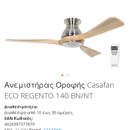
τέλος
της
συλλογής
εικόνων
Μετάβαση
Ανεμιστήρας Οροφής Casafan
στην
ECO REGENTO 140 BN/NT
αρχή
της
συλλογής
Διαθεσιμότητα:
εικόνων
Διαθέσιμο από 10 έως 30 ημέρες
EAN Κωδικός:
4024397377879
SKU
314051
Brand
CASAFAN