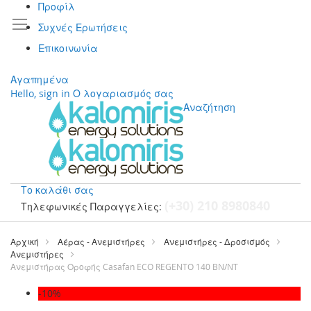
Προφίλ
Συχνές Ερωτήσεις
Επικοινωνία
Αγαπημένα
Hello, sign in
Ο λογαριασμός σας
Αναζήτηση
Το καλάθι σας
(+30) 210 8980840
Τηλεφωνικές Παραγγελίες:
Μετάβαση
στο
Αρχική
Αέρας - Ανεμιστήρες
Ανεμιστήρες - Δροσισμός
περιεχόμενο
Ανεμιστήρες
Ανεμιστήρας Οροφής Casafan ECO REGENTO 140 BN/NT
Μετάβαση
-10%
στο