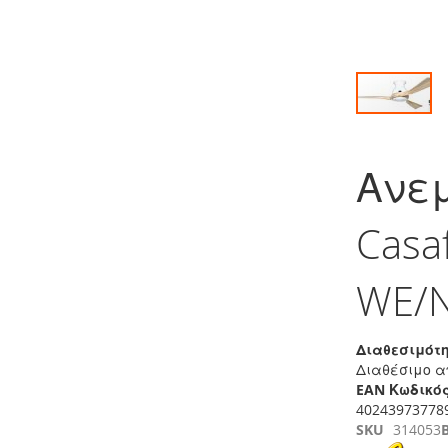
Μετάβαση
στην
Ανε
αρχή
της
συλλογής
Casa
εικόνων
WE/
Διαθεσιμότη
Διαθέσιμο α
EAN Κωδικός
40243973778
SKU
314053