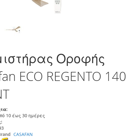
μιστήρας Οροφής
fan ECO REGENTO 140
NT
τα:
πό 10 έως 30 ημέρες
:
93
Brand
CASAFAN