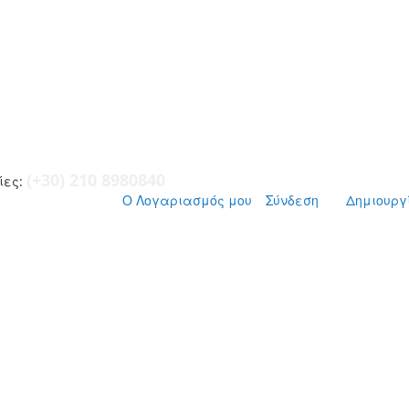
(+30) 210 8980840
ες:
Ο Λογαριασμός μου
Σύνδεση
Δημιουργ