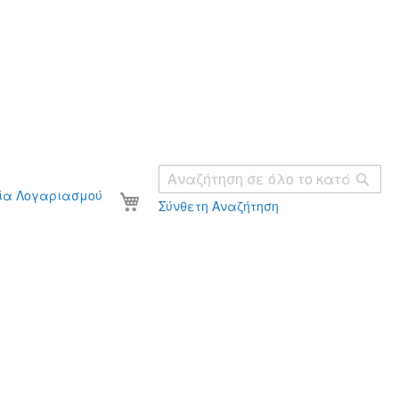
Ανα
Το καλάθι σας
ία Λογαριασμού
Σύνθετη Αναζήτηση