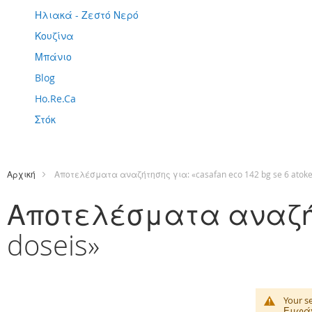
Ηλιακά - Ζεστό Νερό
Κουζίνα
Μπάνιο
Blog
Ho.Re.Ca
Στόκ
Αρχική
Αποτελέσματα αναζήτησης για: «casafan eco 142 bg se 6 atoke
Αποτελέσματα αναζήτησ
doseis»
Your se
Εμφάν