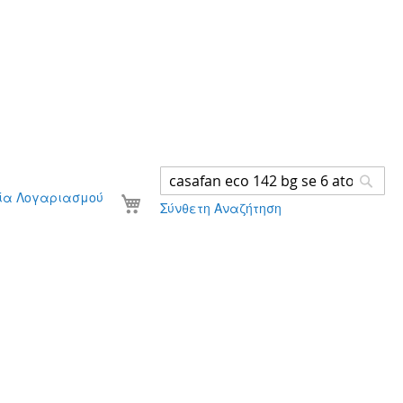
Ανα
Το καλάθι σας
ία Λογαριασμού
Σύνθετη Αναζήτηση