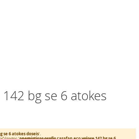
42 bg se 6 atokes
g se 6 atokes doseis
'.
ζήτησης '
anemistiras orofis
casafan eco
volare
142 bg se 6