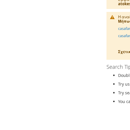
atokes
Η ανα
Μήπως
casafa
casafa
Σχετι
Search Ti
Doubl
Try u
Try se
You c