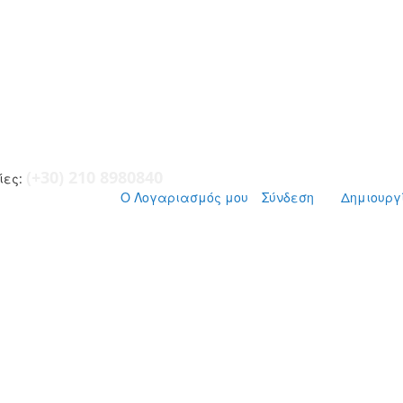
(+30) 210 8980840
ες:
Ο Λογαριασμός μου
Σύνδεση
Δημιουργ