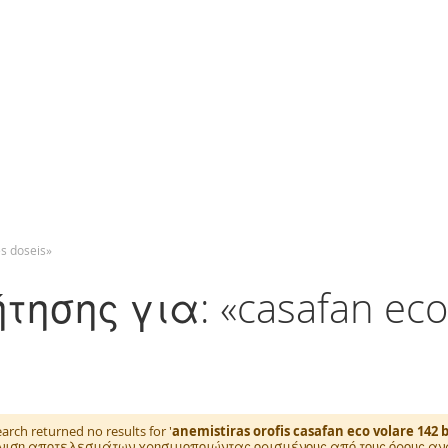
s doseis»
ης για: «casafan eco 1
arch returned no results for '
anemistiras orofis casafan eco volare 142 b
ιση αποτελεσμάτων χρησιμοποιώντας ορισμένους από τους όρους ανα