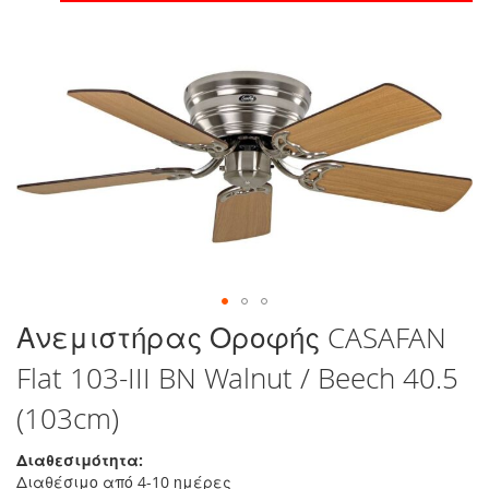
στο
τέλος
της
συλλογής
εικόνων
Μετάβαση
Ανεμιστήρας Οροφής CASAFAN
στην
Flat 103-III BN Walnut / Beech 40.5
αρχή
της
(103cm)
συλλογής
εικόνων
Διαθεσιμότητα:
Διαθέσιμο από 4-10 ημέρες