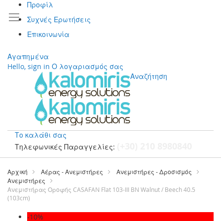
Προφίλ
Συχνές Ερωτήσεις
Επικοινωνία
Αγαπημένα
Hello, sign in
Ο λογαριασμός σας
Αναζήτηση
Το καλάθι σας
(+30) 210 8980840
Τηλεφωνικές Παραγγελίες:
Μετάβαση
στο
Αρχική
Αέρας - Ανεμιστήρες
Ανεμιστήρες - Δροσισμός
περιεχόμενο
Ανεμιστήρες
Ανεμιστήρας Οροφής CASAFAN Flat 103-III BN Walnut / Beech 40.5
(103cm)
Μετάβαση
-10%