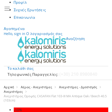
Προφίλ
Συχνές Ερωτήσεις
Επικοινωνία
Αγαπημένα
Hello, sign in
Ο λογαριασμός σας
Αναζήτηση
Το καλάθι σας
(+30) 210 8980840
Τηλεφωνικές Παραγγελίες:
Μετάβαση
στο
Αρχική
Αέρας - Ανεμιστήρες
Ανεμιστήρες - Δροσισμός
περιεχόμενο
Ανεμιστήρες
Ανεμιστήρας Οροφής CASAFAN Flat 103-III MA Antique Oak / Beech 40.5
(103cm)
Μετάβαση
-10%