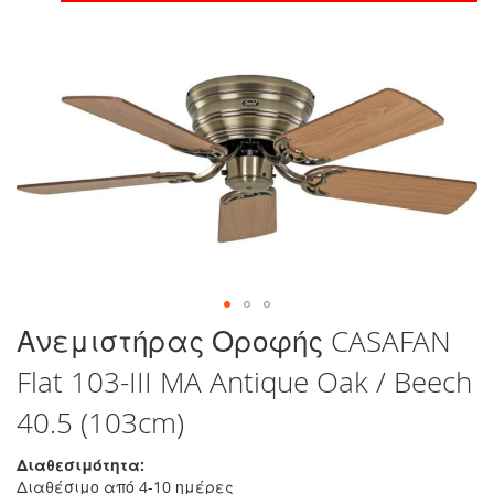
στο
τέλος
της
συλλογής
εικόνων
Μετάβαση
Ανεμιστήρας Οροφής CASAFAN
στην
Flat 103-III MA Antique Oak / Beech
αρχή
της
40.5 (103cm)
συλλογής
εικόνων
Διαθεσιμότητα:
Διαθέσιμο από 4-10 ημέρες