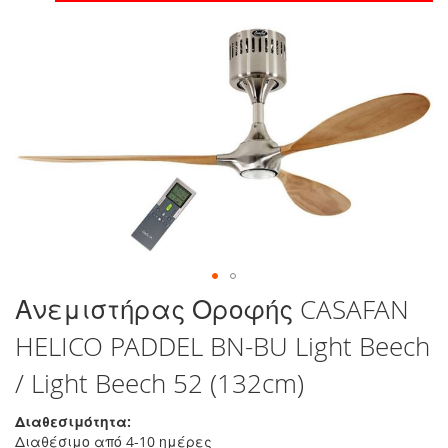
στο
τέλος
της
συλλογής
εικόνων
Μετάβαση
Ανεμιστήρας Οροφής CASAFAN
στην
HELICO PADDEL BN-BU Light Beech
αρχή
της
/ Light Beech 52 (132cm)
συλλογής
εικόνων
Διαθεσιμότητα:
Διαθέσιμο από 4-10 ημέρες