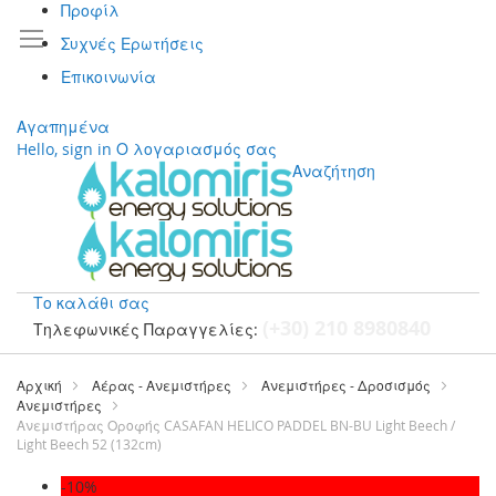
Προφίλ
Συχνές Ερωτήσεις
Επικοινωνία
Αγαπημένα
Hello, sign in
Ο λογαριασμός σας
Αναζήτηση
Το καλάθι σας
(+30) 210 8980840
Τηλεφωνικές Παραγγελίες:
Μετάβαση
στο
Αρχική
Αέρας - Ανεμιστήρες
Ανεμιστήρες - Δροσισμός
περιεχόμενο
Ανεμιστήρες
Ανεμιστήρας Οροφής CASAFAN HELICO PADDEL BN-BU Light Beech /
Light Beech 52 (132cm)
Μετάβαση
-10%