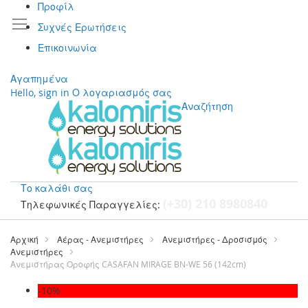
Προφίλ
Συχνές Ερωτήσεις
Επικοινωνία
Αγαπημένα
Hello, sign in
Ο λογαριασμός σας
Αναζήτηση
Το καλάθι σας
(+30) 210 8980840
Τηλεφωνικές Παραγγελίες:
Μετάβαση
στο
Αρχική
Αέρας - Ανεμιστήρες
Ανεμιστήρες - Δροσισμός
περιεχόμενο
Ανεμιστήρες
Ανεμιστήρας Οροφής CASAFAN MIRAGE BN-WE 56 (142cm)
Μετάβαση
-10%
στο