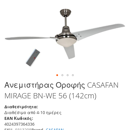
τέλος
της
συλλογής
εικόνων
Μετάβαση
Ανεμιστήρας Οροφής CASAFAN
στην
MIRAGE BN-WE 56 (142cm)
αρχή
της
συλλογής
Διαθεσιμότητα:
εικόνων
Διαθέσιμο από 4-10 ημέρες
EAN Κωδικός:
4024397364336
SKU
9313208
Brand
CASAFAN