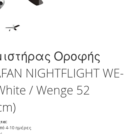
μιστήρας Οροφής
FAN NIGHTFLIGHT WE-
hite / Wenge 52
cm)
τα:
πό 4-10 ημέρες
: