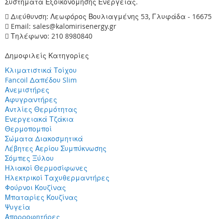
Συστήματα Εξοικονόμησης Ενέργειας.
Διεύθυνση: Λεωφόρος Βουλιαγμένης 53, Γλυφάδα - 16675
Email: sales@kalomirisenergy.gr
Τηλέφωνο: 210 8980840
Δημοφιλείς Κατηγορίες
Κλιματιστικά Τοίχου
Fancoil Δαπέδου Slim
Ανεμιστήρες
Αφυγραντήρες
Αντλίες Θερμότητας
Ενεργειακά Τζάκια
Θερμοπομποί
Σώματα Διακοσμητικά
Λέβητες Αερίου Συμπύκνωσης
Σόμπες Ξύλου
Ηλιακοί Θερμοσίφωνες
Ηλεκτρικοί Ταχυθερμαντήρες
Φούρνοι Κουζίνας
Μπαταρίες Κουζίνας
Ψυγεία
Απορροφητήρες