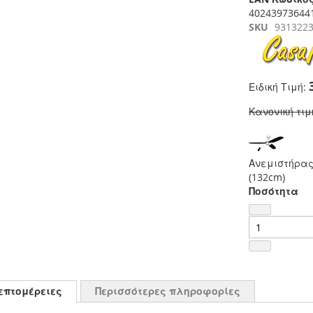
40243973644
SKU
931322
Ειδική Τιμή
Κανονική τιμ
Ανεμιστήρας
(132cm)
Ποσότητα
επτομέρειες
Περισσότερες πληροφορίες