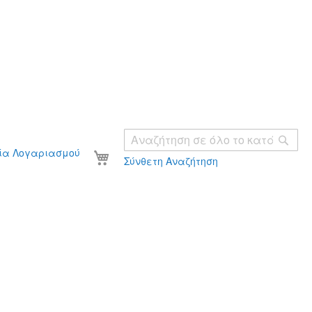
Ανα
Το καλάθι σας
ία Λογαριασμού
Σύνθετη Αναζήτηση