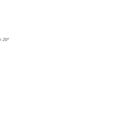
ι 20°