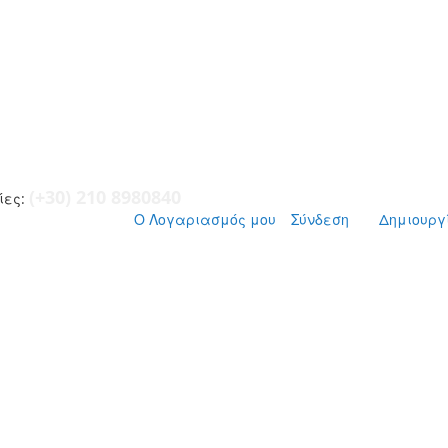
(+30) 210 8980840
ες:
Ο Λογαριασμός μου
Σύνδεση
Δημιουργ