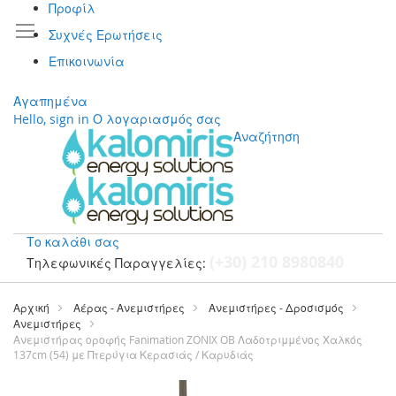
Προφίλ
Συχνές Ερωτήσεις
Επικοινωνία
Αγαπημένα
Hello, sign in
Ο λογαριασμός σας
Αναζήτηση
Το καλάθι σας
(+30) 210 8980840
Τηλεφωνικές Παραγγελίες:
Μετάβαση
στο
Αρχική
Αέρας - Ανεμιστήρες
Ανεμιστήρες - Δροσισμός
περιεχόμενο
Ανεμιστήρες
Ανεμιστήρας οροφής Fanimation ZONIX OB Λαδοτριμμένος Χαλκός
137cm (54) με Πτερύγια Κερασιάς / Καρυδιάς
Μετάβαση