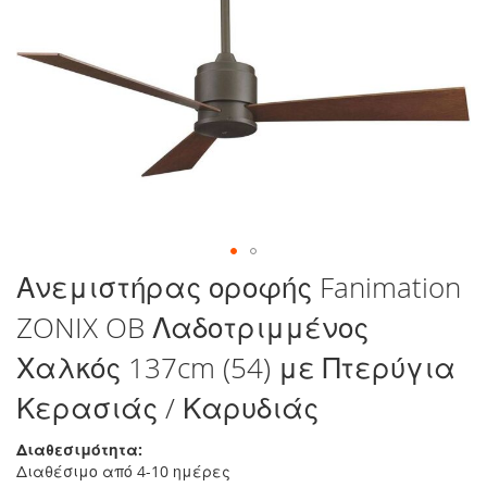
στο
τέλος
της
συλλογής
εικόνων
Μετάβαση
Ανεμιστήρας οροφής Fanimation
στην
ZONIX OB Λαδοτριμμένος
αρχή
της
Χαλκός 137cm (54) με Πτερύγια
συλλογής
εικόνων
Κερασιάς / Καρυδιάς
Διαθεσιμότητα:
Διαθέσιμο από 4-10 ημέρες