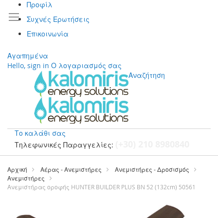
Προφίλ
Συχνές Ερωτήσεις
Επικοινωνία
Αγαπημένα
Hello, sign in
Ο λογαριασμός σας
Αναζήτηση
Το καλάθι σας
(+30) 210 8980840
Τηλεφωνικές Παραγγελίες:
Μετάβαση
στο
Αρχική
Αέρας - Ανεμιστήρες
Ανεμιστήρες - Δροσισμός
περιεχόμενο
Ανεμιστήρες
Ανεμιστήρας οροφής HUNTER BUILDER PLUS BN 52 (132cm) 50561
Μετάβαση
στο