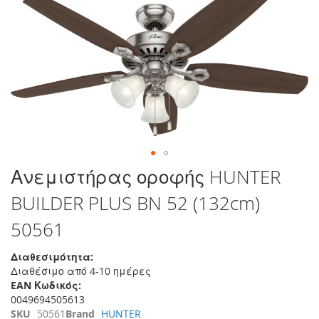
τέλος
της
συλλογής
εικόνων
Μετάβαση
Ανεμιστήρας οροφής HUNTER
στην
BUILDER PLUS BN 52 (132cm)
αρχή
της
50561
συλλογής
εικόνων
Διαθεσιμότητα:
Διαθέσιμο από 4-10 ημέρες
EAN Κωδικός:
0049694505613
SKU
50561
Brand
HUNTER