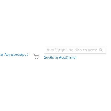
Ανα
Το καλάθι σας
ία Λογαριασμού
Σύνθετη Αναζήτηση