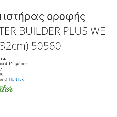
μιστήρας οροφής
ER BUILDER PLUS WE
132cm) 50560
τα:
πό 4-10 ημέρες
:
06
rand
HUNTER