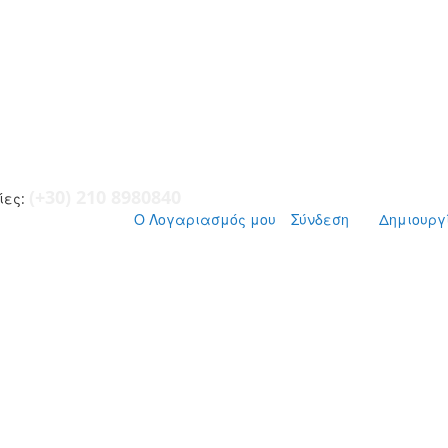
(+30) 210 8980840
ες:
Ο Λογαριασμός μου
Σύνδεση
Δημιουργ