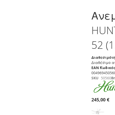
Μετάβαση
στην
Ανε
αρχή
της
συλλογής
HUNT
εικόνων
52 (
Διαθεσιμότη
Διαθέσιμο α
EAN Κωδικός
00496945056
SKU
50560
B
245,00 €