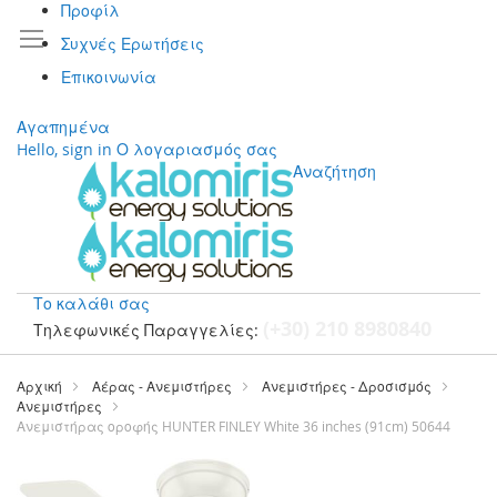
Προφίλ
Συχνές Ερωτήσεις
Επικοινωνία
Αγαπημένα
Hello, sign in
Ο λογαριασμός σας
Αναζήτηση
Το καλάθι σας
(+30) 210 8980840
Τηλεφωνικές Παραγγελίες:
Μετάβαση
στο
Αρχική
Αέρας - Ανεμιστήρες
Ανεμιστήρες - Δροσισμός
περιεχόμενο
Ανεμιστήρες
Ανεμιστήρας οροφής HUNTER FINLEY White 36 inches (91cm) 50644
Μετάβαση
στο