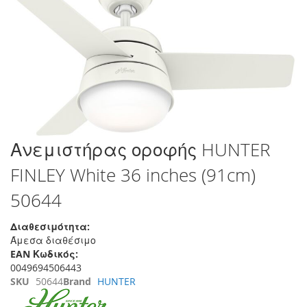
τέλος
της
συλλογής
εικόνων
Μετάβαση
Ανεμιστήρας οροφής HUNTER
στην
FINLEY White 36 inches (91cm)
αρχή
της
50644
συλλογής
εικόνων
Διαθεσιμότητα:
Άμεσα διαθέσιμο
EAN Κωδικός:
0049694506443
SKU
50644
Brand
HUNTER