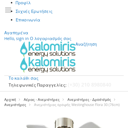
Προφίλ
Συχνές Ερωτήσεις
Επικοινωνία
Αγαπημένα
Hello, sign in
Ο λογαριασμός σας
Αναζήτηση
Το καλάθι σας
(+30) 210 8980840
Τηλεφωνικές Παραγγελίες:
Μετάβαση
στο
Αρχική
Αέρας - Ανεμιστήρες
Ανεμιστήρες - Δροσισμός
περιεχόμενο
Ανεμιστήρες
Ανεμιστήρας οροφής Westinghouse Flora 30 (76cm)
Μετάβαση
στο
τέλος