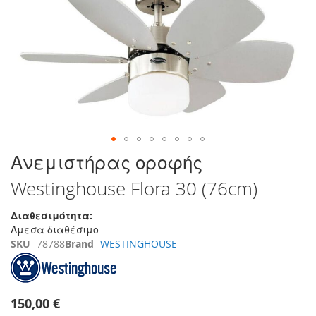
της
συλλογής
εικόνων
Μετάβαση
Ανεμιστήρας οροφής
στην
Westinghouse Flora 30 (76cm)
αρχή
της
συλλογής
Διαθεσιμότητα:
εικόνων
Άμεσα διαθέσιμο
SKU
78788
Brand
WESTINGHOUSE
150,00 €