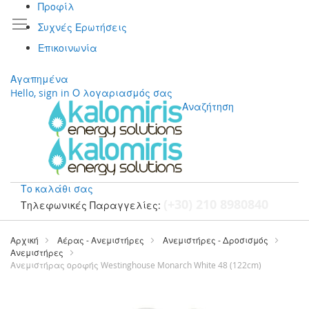
Προφίλ
Συχνές Ερωτήσεις
Επικοινωνία
Αγαπημένα
Hello, sign in
Ο λογαριασμός σας
Αναζήτηση
Το καλάθι σας
(+30) 210 8980840
Τηλεφωνικές Παραγγελίες:
Μετάβαση
στο
Αρχική
Αέρας - Ανεμιστήρες
Ανεμιστήρες - Δροσισμός
περιεχόμενο
Ανεμιστήρες
Ανεμιστήρας οροφής Westinghouse Monarch White 48 (122cm)
Μετάβαση
στο