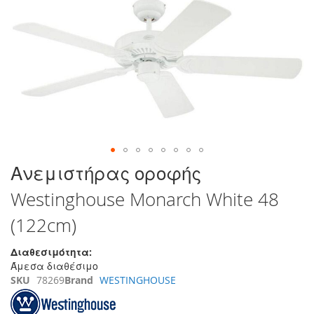
τέλος
της
συλλογής
εικόνων
Μετάβαση
Ανεμιστήρας οροφής
στην
Westinghouse Monarch White 48
αρχή
της
(122cm)
συλλογής
εικόνων
Διαθεσιμότητα:
Άμεσα διαθέσιμο
SKU
78269
Brand
WESTINGHOUSE