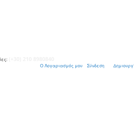
(+30) 210 8980840
ες:
Ο Λογαριασμός μου
Σύνδεση
Δημιουργ