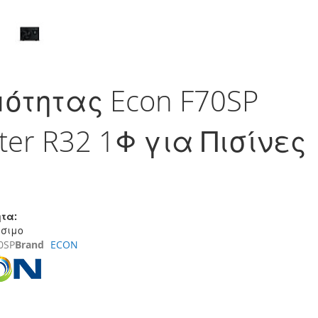
ότητας Econ F70SP
rter R32 1Φ για Πισίνες
τα:
έσιμο
0SP
Brand
ECON