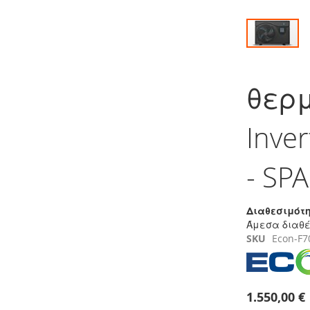
Μετάβαση
στην
θερμ
αρχή
της
συλλογής
Inve
εικόνων
- SPA
Διαθεσιμότη
Άμεσα διαθ
SKU
Econ-F7
1.550,00 €