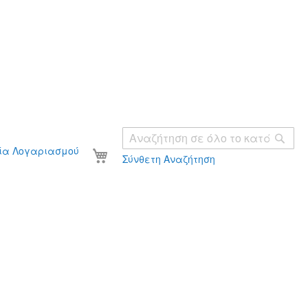
Ανα
Το καλάθι σας
ία Λογαριασμού
Σύνθετη Αναζήτηση