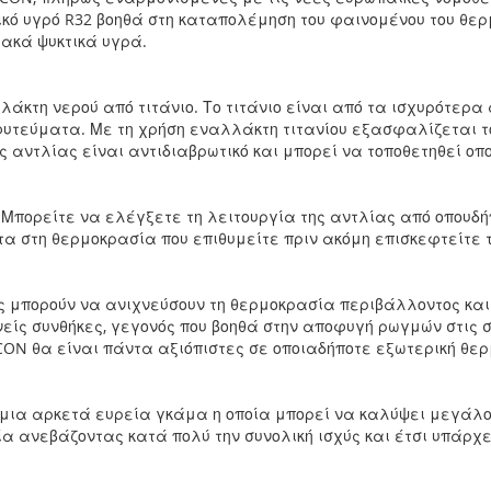
κτικό υγρό R32 βοηθά στη καταπολέμηση του φαινομένου του θε
ιακά ψυκτικά υγρά.
άκτη νερού από τιτάνιο. Το τιτάνιο είναι από τα ισχυρότερα
φυτεύματα. Με τη χρήση εναλλάκτη τιτανίου εξασφαλίζεται τ
ς αντλίας είναι αντιδιαβρωτικό και μπορεί να τοποθετηθεί οπ
 Μπορείτε να ελέγξετε τη λειτουργία της αντλίας από οπουδήπ
τα στη θερμοκρασία που επιθυμείτε πριν ακόμη επισκεφτείτε τη
 μπορούν να ανιχνεύσουν τη θερμοκρασία περιβάλλοντος και 
νείς συνθήκες, γεγονός που βοηθά στην αποφυγή ρωγμών στις 
 ECON θα είναι πάντα αξιόπιστες σε οποιαδήποτε εξωτερική θε
 μια αρκετά ευρεία γκάμα η οποία μπορεί να καλύψει μεγάλ
ία ανεβάζοντας κατά πολύ την συνολική ισχύς και έτσι υπάρχ