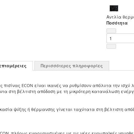
Αντλία θερμό
Ποσότητα
επτομέρειες
Περισσότερες πληροφορίες
ας πισίνας ECON είναι ικανές να ρυθμίσουν απόλυτα την ισχύ 
άντα στη βέλτιστη απόδοση με τη μικρότερη κατανάλωση ενέργ
δικασία ψύξης ή θέρμανσης γίνεται ταχύτατα στη βέλτιστη απ
ECON, πλήρως εναρμονισμένες με τις νέες ευρωπαϊκές νομοθε