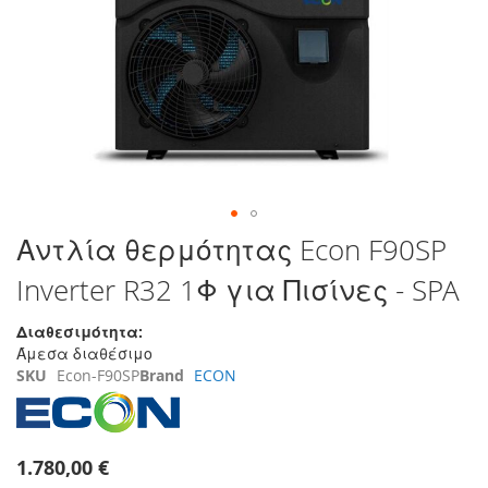
της
συλλογής
εικόνων
Μετάβαση
Αντλία θερμότητας Econ F90SP
στην
Inverter R32 1Φ για Πισίνες - SPA
αρχή
της
συλλογής
Διαθεσιμότητα:
εικόνων
Άμεσα διαθέσιμο
SKU
Econ-F90SP
Brand
ECON
1.780,00 €