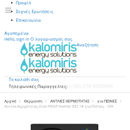
Προφίλ
Συχνές Ερωτήσεις
Επικοινωνία
Αγαπημένα
Hello, sign in
Ο λογαριασμός σας
Αναζήτηση
Το καλάθι σας
(+30) 210 8980840
Τηλεφωνικές Παραγγελίες:
Μετάβαση
στο
Αρχική
Θέρμανση
ΑΝΤΛΙΕΣ ΘΕΡΜΟΤΗΤΑΣ
για ΠΙΣΙΝΕΣ
περιεχόμενο
Αντλία θερμότητας Econ F90SP Inverter R32 1Φ για Πισίνες - SPA
Μετάβαση
στο
τέλος