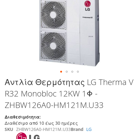
στο
τέλος
της
συλλογής
εικόνων
Μετάβαση
Αντλία Θερμότητας LG Therma V
στην
R32 Monobloc 12KW 1Φ -
αρχή
της
ZHBW126A0-HM121M.U33
συλλογής
εικόνων
Διαθεσιμότητα:
Διαθέσιμο από 10 έως 30 ημέρες
SKU
ZHBW126A0-HM121M.U33
Brand
LG