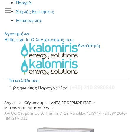
Προφίλ
Συχνές Ερωτήσεις
Επικοινωνία
Αγαπημένα
Hello, sign in
Ο λογαριασμός σας
Αναζήτηση
Το καλάθι σας
(+30) 210 8980840
Τηλεφωνικές Παραγγελίες:
Μετάβαση
στο
Αρχική
Θέρμανση
ΑΝΤΛΙΕΣ ΘΕΡΜΟΤΗΤΑΣ
περιεχόμενο
ΜΕΣΑΊΩΝ ΘΕΡΜΟΚΡΑΣΙΏΝ
Αντλία Θερμότητας LG Therma V R32 Monobloc 12KW 1Φ - ZHBW126A0-
HM121M.U33
Μετάβαση